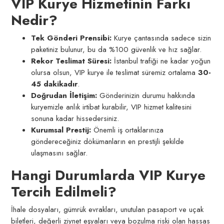
VIP Kurye Hizmetinin Farkı
Nedir?
Tek Gönderi Prensibi:
Kurye çantasında sadece sizin
paketiniz bulunur, bu da %100 güvenlik ve hız sağlar.
Rekor Teslimat Süresi:
İstanbul trafiği ne kadar yoğun
olursa olsun, VIP kurye ile teslimat süremiz ortalama
30-
45 dakikadır
.
Doğrudan İletişim:
Gönderinizin durumu hakkında
kuryemizle anlık irtibat kurabilir, VIP hizmet kalitesini
sonuna kadar hissedersiniz.
Kurumsal Prestij:
Önemli iş ortaklarınıza
göndereceğiniz dökümanların en prestijli şekilde
ulaşmasını sağlar.
Hangi Durumlarda VIP Kurye
Tercih Edilmeli?
İhale dosyaları, gümrük evrakları, unutulan pasaport ve uçak
biletleri, değerli ziynet eşyaları veya bozulma riski olan hassas