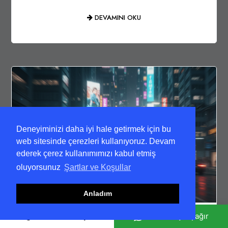
DEVAMINI OKU
Deneyiminizi daha iyi hale getirmek için bu
web sitesinde çerezleri kullanıyoruz. Devam
ederek çerez kullanımımızı kabul etmiş
oluyorsunuz
Şartlar ve Koşullar
Anladım
28 KASIM 2025
Acil Moto Kurye
Hızlı Kurye Çağır