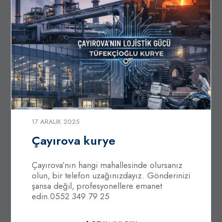
17 ARALIK 2025
Çayırova kurye
Çayırova’nın hangi mahallesinde olursanız
olun, bir telefon uzağınızdayız. Gönderinizi
şansa değil, profesyonellere emanet
edin.0552 349 79 25