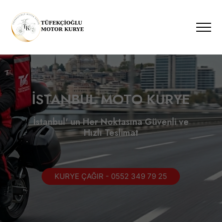
İSTANBUL MOTO KURYE
İstanbul' un Her Noktasına Güvenli ve
Hızlı Teslimat
KURYE ÇAĞIR - 0552 349 79 25